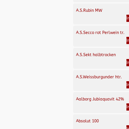
A.S.Rubin MW
I
A.S.Secco rot Perlwein tr.
I
A.S.Sekt halbtrocken
I
A.S.Weissburgunder htr.
I
Aalborg Jubiaquavit 42%
I
Absolut 100
I