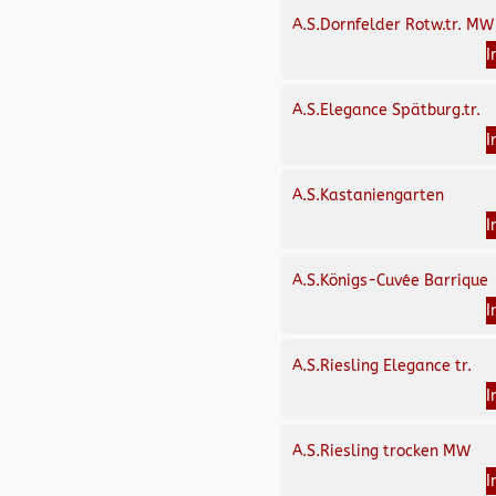
A.S.Dornfelder Rotw.tr. MW
I
A.S.Elegance Spätburg.tr.
I
A.S.Kastaniengarten
I
A.S.Königs-Cuvée Barrique
I
A.S.Riesling Elegance tr.
I
A.S.Riesling trocken MW
I