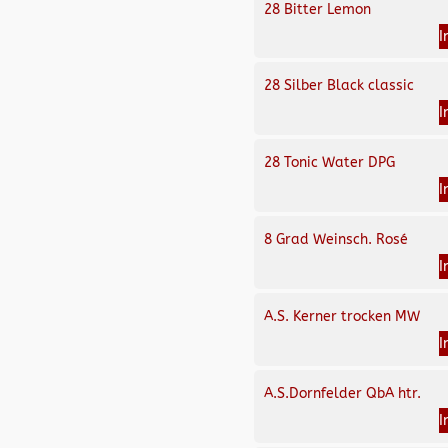
28 Bitter Lemon
I
28 Silber Black classic
I
28 Tonic Water DPG
I
8 Grad Weinsch. Rosé
I
A.S. Kerner trocken MW
I
A.S.Dornfelder QbA htr.
I