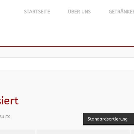
STARTSEITE
ÜBER UNS
GETRÄNKE
iert
sults