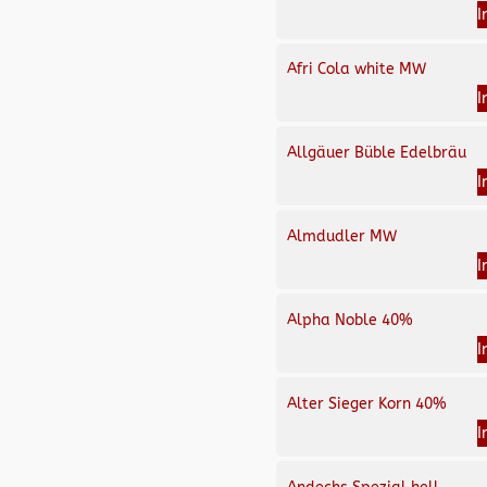
I
Afri Cola white MW
I
Allgäuer Büble Edelbräu
I
Almdudler MW
I
Alpha Noble 40%
I
Alter Sieger Korn 40%
I