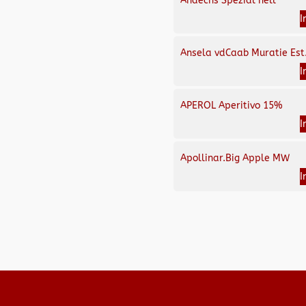
Andechs Spezial hell
I
Ansela vdCaab Muratie Est
I
APEROL Aperitivo 15%
I
Apollinar.Big Apple MW
I