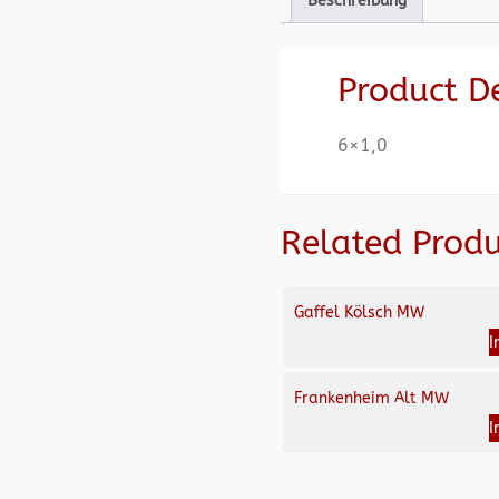
Beschreibung
Product D
6×1,0
Related Produ
Gaffel Kölsch MW
I
Frankenheim Alt MW
I