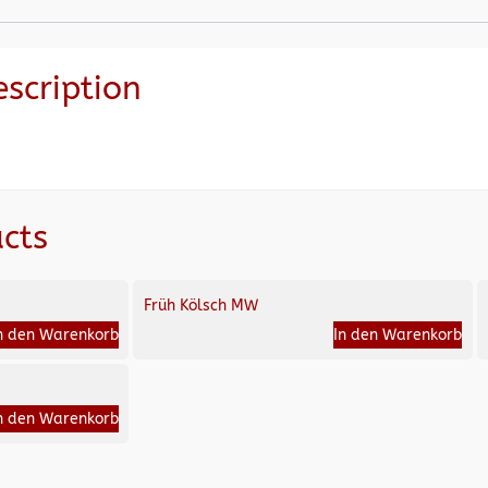
escription
cts
Früh Kölsch MW
n den Warenkorb
In den Warenkorb
n den Warenkorb