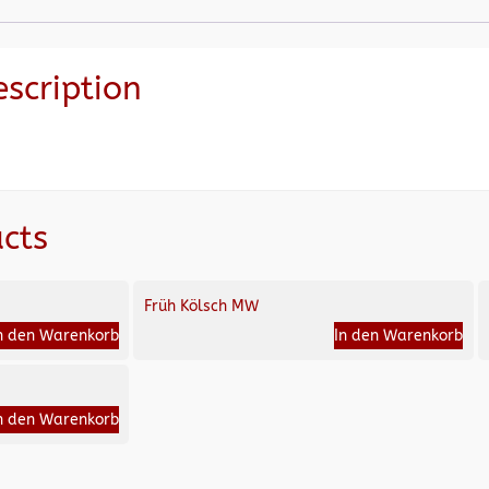
escription
cts
Früh Kölsch MW
n den Warenkorb
In den Warenkorb
n den Warenkorb