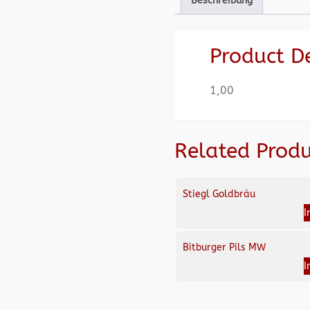
Beschreibung
Product D
1,00
Related Produ
Stiegl Goldbräu
I
Bitburger Pils MW
I