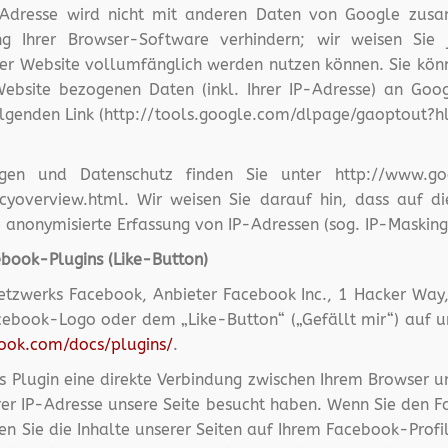
P-Adresse wird nicht mit anderen Daten von Google zusa
ng Ihrer Browser-Software verhindern; wir weisen Sie
ser Website vollumfänglich werden nutzen können. Sie kön
ebsite bezogenen Daten (inkl. Ihrer IP-Adresse) an Goog
olgenden Link (http://tools.google.com/dlpage/gaoptout?h
en und Datenschutz finden Sie unter http://www.goo
vacyoverview.html. Wir weisen Sie darauf hin, dass auf 
 anonymisierte Erfassung von IP-Adressen (sog. IP-Masking
book-Plugins (Like-Button)
Netzwerks Facebook, Anbieter Facebook Inc., 1 Hacker Way, 
book-Logo oder dem „Like-Button“ („Gefällt mir“) auf un
book.com/docs/plugins/
.
s Plugin eine direkte Verbindung zwischen Ihrem Browser
hrer IP-Adresse unsere Seite besucht haben. Wenn Sie den 
n Sie die Inhalte unserer Seiten auf Ihrem Facebook-Prof