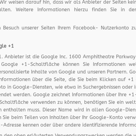
ir weisen darauf hin, dass wir als Anbieter der Seiten ke
ten. Weitere Informationen hierzu finden Sie in de
 Besuch unserer Seiten Ihrem Facebook- Nutzerkonto zuo
gle +1
1. Anbieter ist die Google Inc. 1600 Amphitheatre Parkwa
r Google +1-Schaltfläche können Sie Informationen wel
rsonalisierte Inhalte von Google und unseren Partnern. Go
nformationen über die Seite, die Sie beim Klicken auf +
 in Google-Diensten, wie etwa in Suchergebnissen oder i
endet werden. Google zeichnet Informationen über Ihre +1-
haltfläche verwenden zu können, benötigen Sie ein weltwe
 enthalten muss. Dieser Name wird in allen Google-Dien
ie beim Teilen von Inhalten über Ihr Google-Konto verwen
l-Adresse kennen oder über andere identifizierende Inform
n den oben erläuterten Verwendungszwecken werden die v