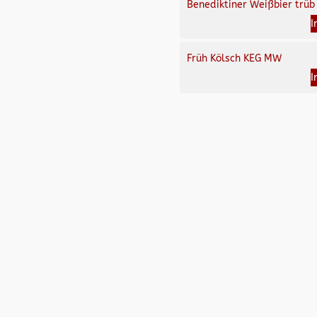
Benediktiner Weißbier trüb
I
Früh Kölsch KEG MW
I