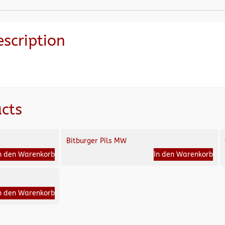
escription
cts
Bitburger Pils MW
n den Warenkorb
In den Warenkorb
n den Warenkorb