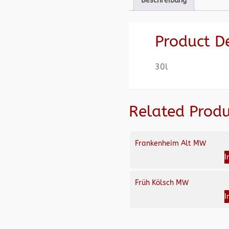
Beschreibung
Product D
30l
Related Produ
Frankenheim Alt MW
I
Früh Kölsch MW
I