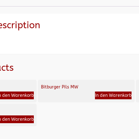
escription
cts
Bitburger Pils MW
n den Warenkorb
In den Warenkorb
n den Warenkorb