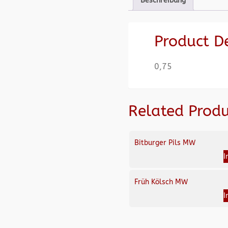
Beschreibung
Product D
0,75
Related Produ
Bitburger Pils MW
I
Früh Kölsch MW
I