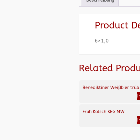
Beschreibung
Product D
6×1,0
Related Produ
Benediktiner Weißbier trüb
I
Früh Kölsch KEG MW
I