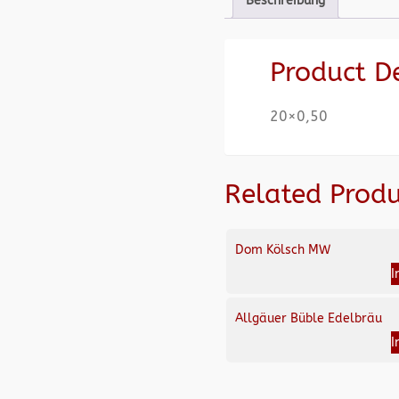
Beschreibung
Product D
20×0,50
Related Produ
Dom Kölsch MW
I
Allgäuer Büble Edelbräu
I