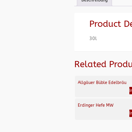
Beschreibung
Product D
30l
Related Produ
Allgäuer Büble Edelbräu
I
Erdinger Hefe MW
I