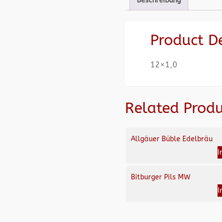
Beschreibung
Product D
12×1,0
Related Produ
Allgäuer Büble Edelbräu
I
Bitburger Pils MW
I