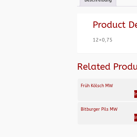
Beschreibung
Product D
12×0,75
Related Produ
Früh Kölsch MW
I
Bitburger Pils MW
I