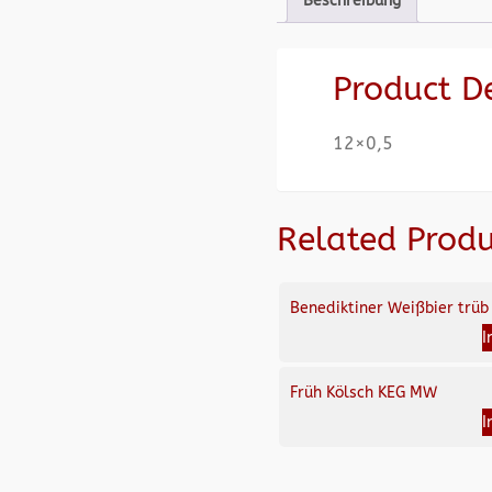
Beschreibung
Product D
12×0,5
Related Produ
Benediktiner Weißbier trüb
I
Früh Kölsch KEG MW
I