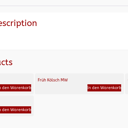
escription
cts
Früh Kölsch MW
n den Warenkorb
In den Warenkorb
n den Warenkorb