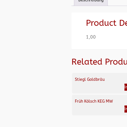
Beschreibung
Product D
1,00
Related Produ
Stiegl Goldbräu
I
Früh Kölsch KEG MW
I