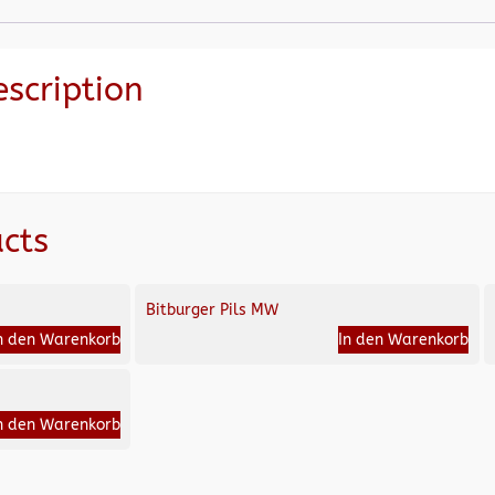
escription
cts
Bitburger Pils MW
n den Warenkorb
In den Warenkorb
n den Warenkorb