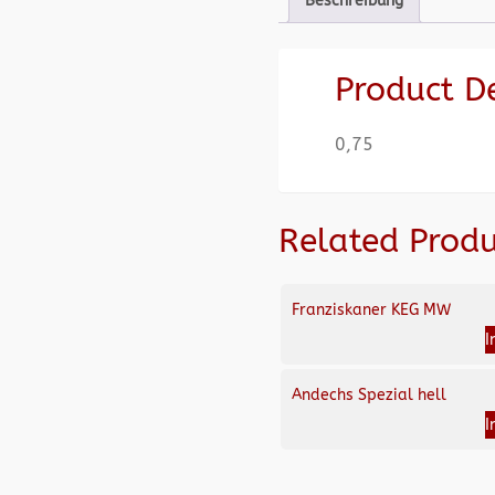
Beschreibung
Product D
0,75
Related Produ
Franziskaner KEG MW
I
Andechs Spezial hell
I