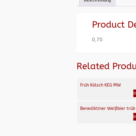
Beschreibung
Product D
0,70
Related Produ
Früh Kölsch KEG MW
I
Benediktiner Weißbier trüb
I