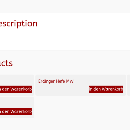
escription
cts
Erdinger Hefe MW
n den Warenkorb
In den Warenkorb
n den Warenkorb