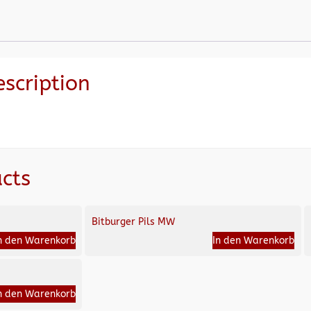
escription
cts
Bitburger Pils MW
n den Warenkorb
In den Warenkorb
n den Warenkorb