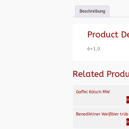
Beschreibung
Product D
6×1,0
Related Produ
Gaffel Kölsch MW
I
Benediktiner Weißbier trüb
I