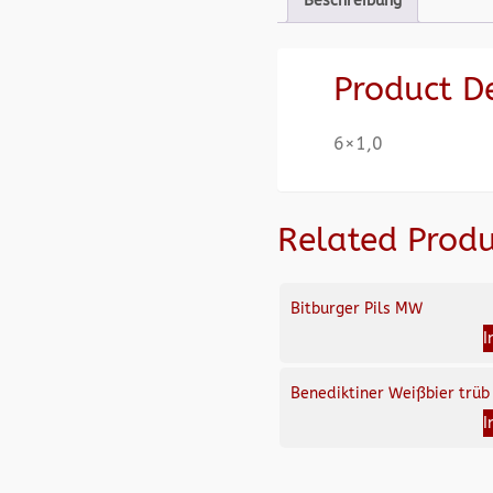
Beschreibung
Product D
6×1,0
Related Produ
Bitburger Pils MW
I
Benediktiner Weißbier trüb
I