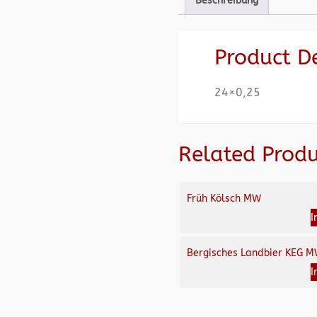
Beschreibung
Product D
24×0,25
Related Produ
Früh Kölsch MW
I
Bergisches Landbier KEG 
I