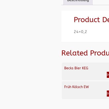
Beschreibung
Product D
24×0,2
Related Produ
Becks Bier KEG
I
Früh Kölsch EW
I