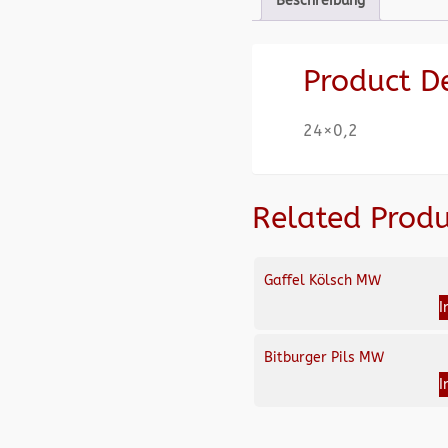
Beschreibung
Product D
24×0,2
Related Produ
Gaffel Kölsch MW
I
Bitburger Pils MW
I