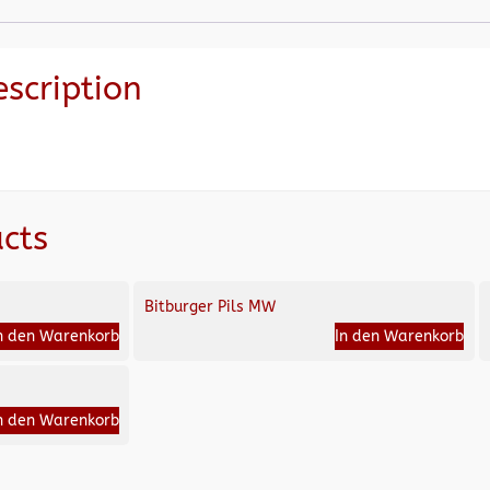
escription
cts
Bitburger Pils MW
n den Warenkorb
In den Warenkorb
n den Warenkorb