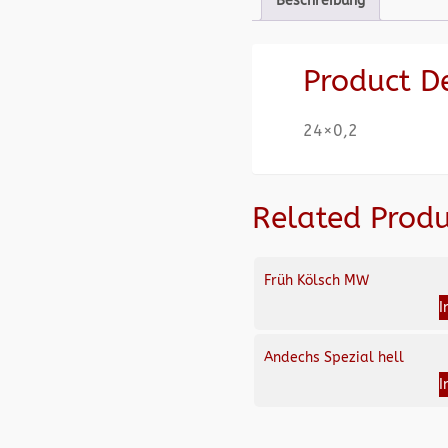
Beschreibung
Product D
24×0,2
Related Produ
Früh Kölsch MW
I
Andechs Spezial hell
I