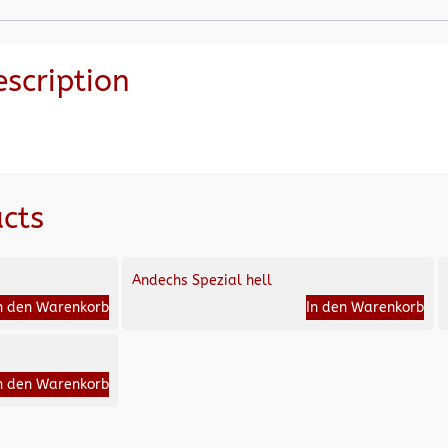
escription
cts
Andechs Spezial hell
n den Warenkorb
In den Warenkorb
n den Warenkorb