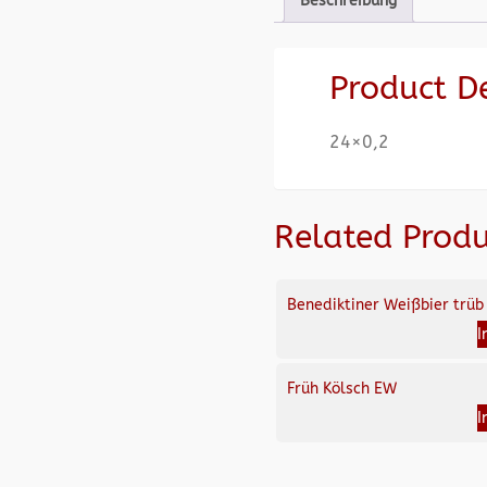
Beschreibung
Product D
24×0,2
Related Produ
Benediktiner Weißbier trüb
I
Früh Kölsch EW
I