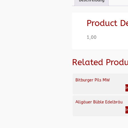
Beschreibung
Product D
1,00
Related Produ
Bitburger Pils MW
I
Allgäuer Büble Edelbräu
I