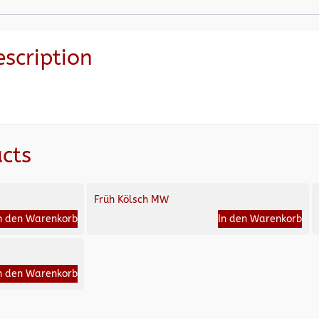
escription
cts
Früh Kölsch MW
n den Warenkorb
In den Warenkorb
n den Warenkorb