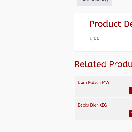
Beschreibung
Product D
1,00
Related Produ
Dom Kölsch MW
I
Becks Bier KEG
I