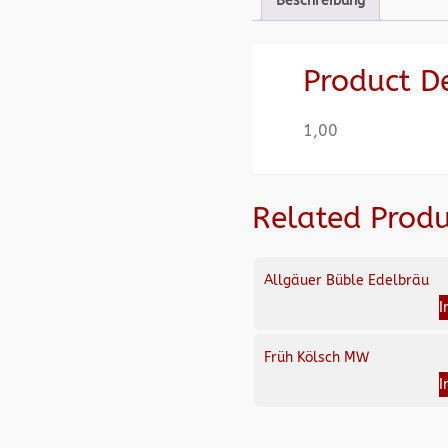
Beschreibung
Product D
1,00
Related Produ
Allgäuer Büble Edelbräu
I
Früh Kölsch MW
I