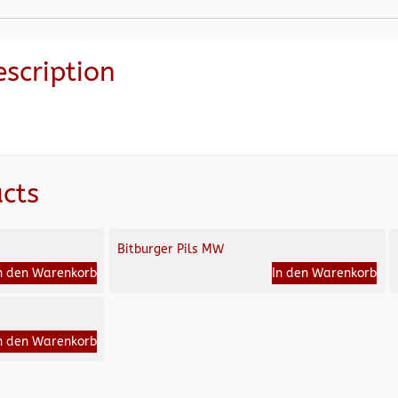
escription
cts
Bitburger Pils MW
n den Warenkorb
In den Warenkorb
n den Warenkorb