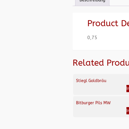
Beschreibung
Product D
0,75
Related Produ
Stiegl Goldbräu
I
Bitburger Pils MW
I