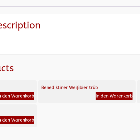
escription
cts
Benediktiner Weißbier trüb
n den Warenkorb
In den Warenkorb
n den Warenkorb