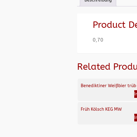
Beschreibung
Product D
0,70
Related Produ
Benediktiner Weißbier trüb
I
Früh Kölsch KEG MW
I