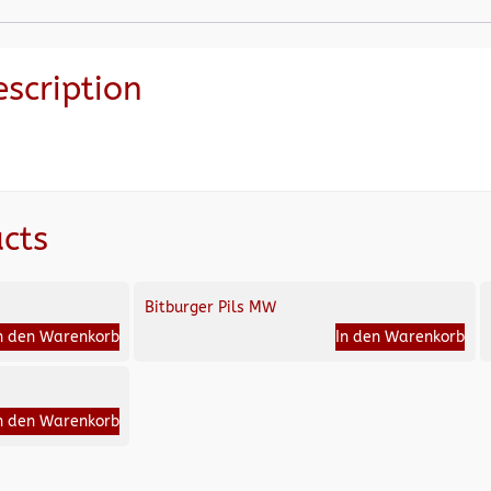
escription
cts
Bitburger Pils MW
n den Warenkorb
In den Warenkorb
n den Warenkorb