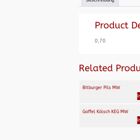
Beschreibung
Product D
0,70
Related Produ
Bitburger Pils MW
I
Gaffel Kölsch KEG MW
I