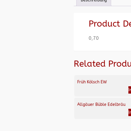
Beschreibung
Product D
0,70
Related Produ
Früh Kölsch EW
I
Allgäuer Büble Edelbräu
I