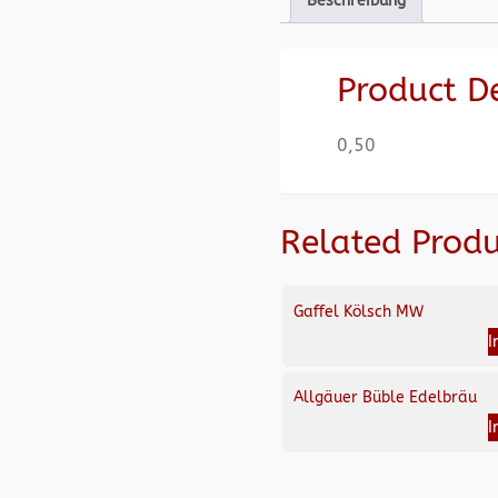
Beschreibung
Product D
0,50
Related Produ
Gaffel Kölsch MW
I
Allgäuer Büble Edelbräu
I