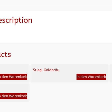
escription
cts
Stiegl Goldbräu
n den Warenkorb
In den Warenkorb
n den Warenkorb