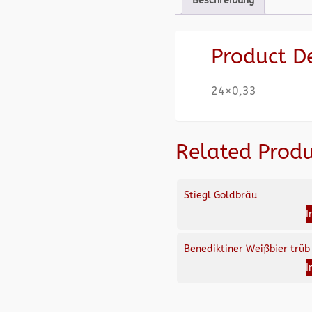
Beschreibung
Product D
24×0,33
Related Produ
Stiegl Goldbräu
I
Benediktiner Weißbier trüb
I