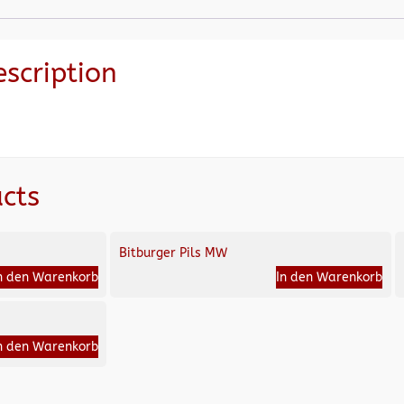
escription
cts
Bitburger Pils MW
n den Warenkorb
In den Warenkorb
n den Warenkorb