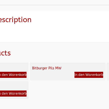
escription
cts
Bitburger Pils MW
n den Warenkorb
In den Warenkorb
n den Warenkorb