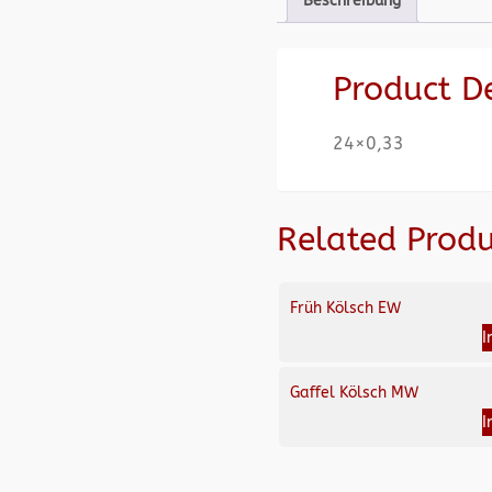
Beschreibung
Product D
24×0,33
Related Produ
Früh Kölsch EW
I
Gaffel Kölsch MW
I