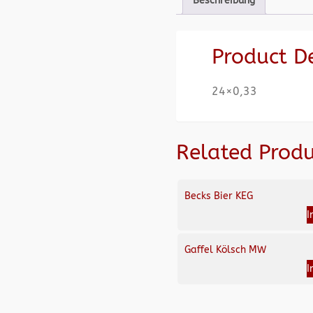
Beschreibung
Product D
24×0,33
Related Produ
Becks Bier KEG
I
Gaffel Kölsch MW
I