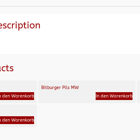
escription
cts
Bitburger Pils MW
n den Warenkorb
In den Warenkorb
n den Warenkorb