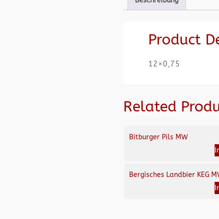
Beschreibung
Product D
12×0,75
Related Produ
Bitburger Pils MW
I
Bergisches Landbier KEG 
I