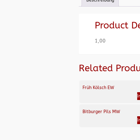
Beschreibung
Product D
1,00
Related Produ
Früh Kölsch EW
I
Bitburger Pils MW
I