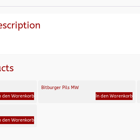
escription
cts
Bitburger Pils MW
n den Warenkorb
In den Warenkorb
n den Warenkorb