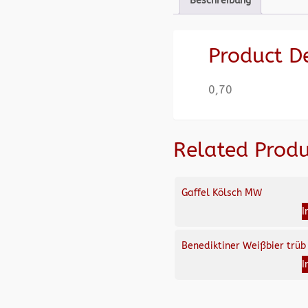
Beschreibung
Product D
0,70
Related Produ
Gaffel Kölsch MW
I
Benediktiner Weißbier trüb
I