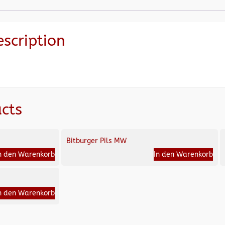
escription
cts
Bitburger Pils MW
n den Warenkorb
In den Warenkorb
n den Warenkorb