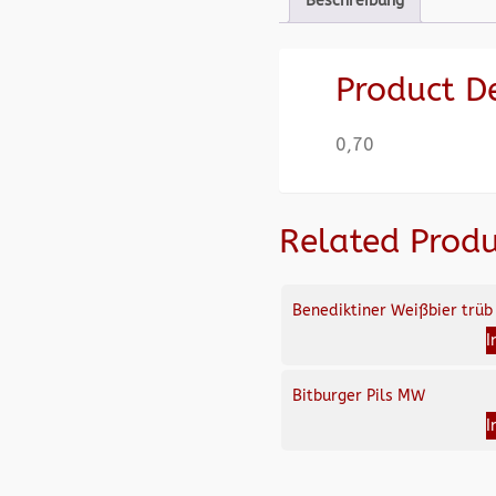
Beschreibung
Product D
0,70
Related Produ
Benediktiner Weißbier trüb
I
Bitburger Pils MW
I