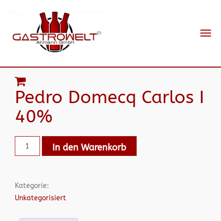
Navi
ein-
Pedro Domecq Carlos I
40%
In den Warenkorb
Kategorie:
Unkategorisiert