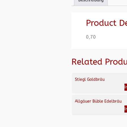
Beschreibung
Product D
0,70
Related Produ
Stiegl Goldbräu
I
Allgäuer Büble Edelbräu
I