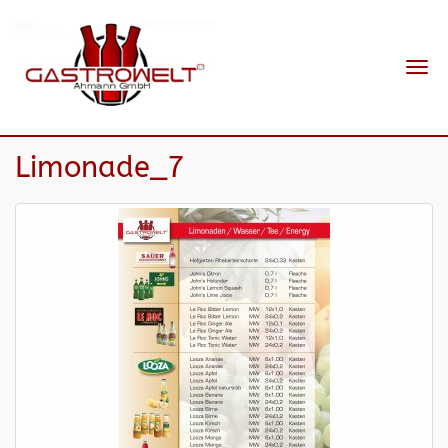
Navi
ein-
Limonade_7