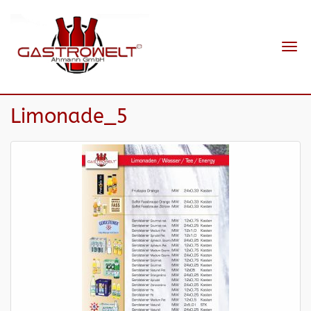
Navi
ein-
Limonade_5