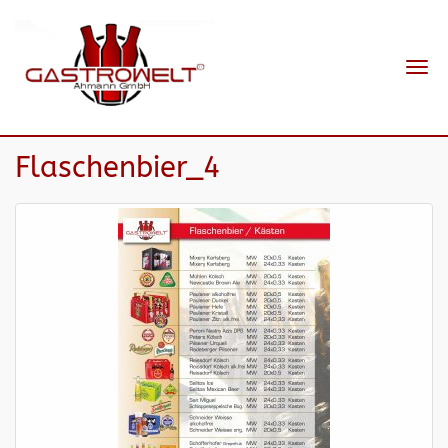
Navi
ein-
Flaschenbier_4